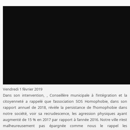
Vendredi 1 février 2019
Dans son intervention,
, Conseillère municipale à l’intégration et la
citoyenneté a rappelé que l’association SOS Homophobie, dans son
rapport annuel de 2018, révèle la persistance de l’homophobie dans
notre société, voir sa recrudescence, les agression physiques ayant
augmenté de 15 % en 2017 par rapport à l’année 2016. Notre ville n’est
malheureusement pas épargnée comme nous le rappel les