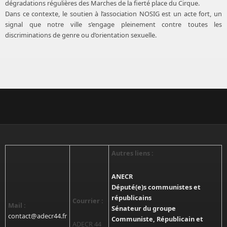
dégradations régulières des Marches de la fierté place du Cirque.
Dans ce contexte, le soutien à l’association NOSIG est un acte fort, un
signal que notre ville s’engage pleinement contre toutes les
discriminations de genre ou d’orientation sexuelle.
Autres liens :
ANECR
Député(e)s communistes et
républicains
Courrier :
Mail :
Sénateur du groupe
contact@adecr44.fr
Communiste, Républicain et
ADECR 44