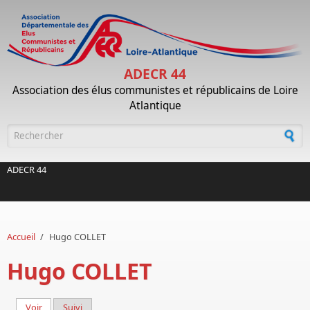
Aller au contenu principal
ADECR 44
Association des élus communistes et républicains de Loire
Atlantique
Formulaire de recherche
ADECR 44
Accueil
/
Hugo COLLET
Hugo COLLET
Voir
(onglet actif)
Suivi