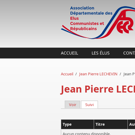
Aller au contenu principal
ACCUEIL
LES ÉLUS
CONT
Accueil
/
Jean Pierre LECHEVIN
/
Jean 
Jean Pierre LE
Voir
Suivi
(onglet actif)
Onglets principaux
Type
Titre
Au
Aucun contenu disponible.