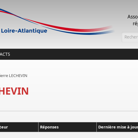
Asso
ré
Formu
ACTS
Pierre LECHEVIN
CHEVIN
teur
Réponses
Dernière mise à jou