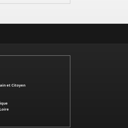
in et Citoyen
tique
Loire