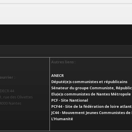
Autres liens :
ANECR
ourrier :
Député(e)s communistes et républicains
Sénateur du groupe Communiste, Républica
DECR 44
Elu(e)s communistes de Nantes Métropole
1, rue des Olivettes
PCF - Site Nantional
4000 Nantes
PCF44 - Site de la fédération de loire atlan
JC44 - Mouvement Jeunes Communistes de 
L'Humanité