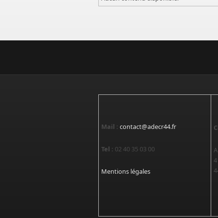
Mail :
contact@adecr44.fr
C
Tel :
02 40 35 03 00
A
4
4
Mentions légales