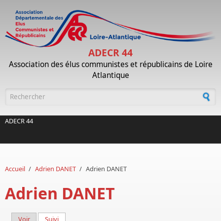
Aller au contenu principal
ADECR 44
Association des élus communistes et républicains de Loire
Atlantique
Formulaire de recherche
ADECR 44
Accueil
/
Adrien DANET
/
Adrien DANET
Adrien DANET
Voir
Suivi
(onglet actif)