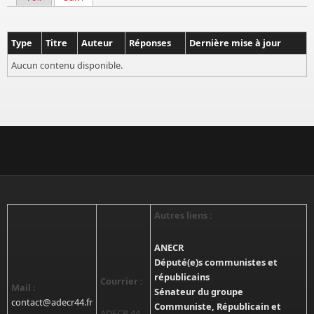
Onglets principaux
Type
Titre
Auteur
Réponses
Dernière mise à jour
Aucun contenu disponible.
Autres liens :
ANECR
Député(e)s communistes et
républicains
Courrier :
Mail :
Sénateur du groupe
contact@adecr44.fr
Communiste, Républicain et
ADECR 44