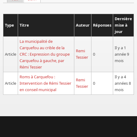
Onglets principaux
Dernière
Type
Titre
Auteur
Réponses
mise à
jour
La municipalité de
Carquefou au crible de la
Il y a 1
Remi
Article
CRC : Expression du groupe
0
année 9
Tessier
Carquefou à gauche, par
mois
Rémi Tessier
Roms à Carquefou :
Il y a 4
Remi
Article
Intervention de Rémi Tessier
0
années 8
Tessier
en conseil municipal
mois