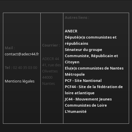
Autres liens :
ANECR
Député(e)s communistes et
républicains
Courrier :
Mail :
Sénateur du groupe
contact@adecr44.fr
Communiste, Républicain et
ADECR 44
Citoyen
41, rue des
Tel :
02 40 35 03 00
Elu(e)s communistes de Nantes
Olivettes
Métropole
44000
PCF - Site Nantional
Mentions légales
Nantes
PCF44 - Site de la fédération de
loire atlantique
JC44 - Mouvement Jeunes
Communistes de Loire
L'Humanité