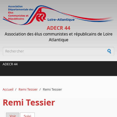
Aller au contenu principal
ADECR 44
Association des élus communistes et républicains de Loire
Atlantique
Formulaire de recherche
ADECR 44
Accueil
/
Remi Tessier
/
Remi Tessier
Remi Tessier
Voir
Suivi
(onglet actif)